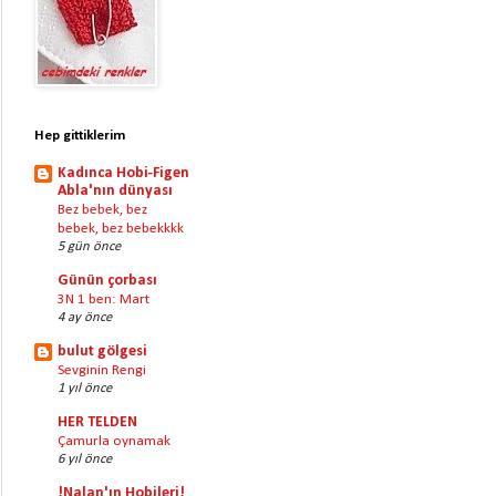
Hep gittiklerim
Kadınca Hobi-Figen
Abla'nın dünyası
Bez bebek, bez
bebek, bez bebekkkk
5 gün önce
Günün çorbası
3N 1 ben: Mart
4 ay önce
bulut gölgesi
Sevginin Rengi
1 yıl önce
HER TELDEN
Çamurla oynamak
6 yıl önce
!Nalan'ın Hobileri!