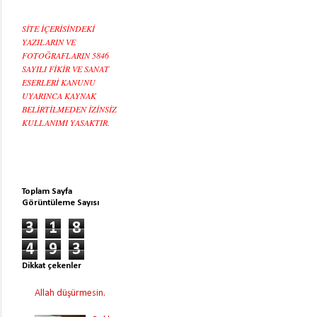
SİTE İÇERİSİNDEKİ
YAZILARIN VE
FOTOĞRAFLARIN 5846
SAYILI FİKİR VE SANAT
ESERLERİ KANUNU
UYARINCA KAYNAK
BELİRTİLMEDEN İZİNSİZ
KULLANIMI YASAKTIR.
Toplam Sayfa
Görüntüleme Sayısı
3
1
8
4
9
3
Dikkat çekenler
Allah düşürmesin.