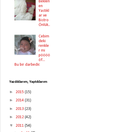
Beklen
en
Yastıkl
ar ve
Bistro
Önlük..
Cebim
deki
renkle
r mi
pöööö
öf...
Bu bir darbedir.
Yazdıklarım, Yaptıklarım
►
2015
(15)
►
2014
(31)
►
2013
(23)
►
2012
(42)
▼
2011
(54)