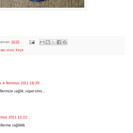
zaman:
10:25
kapı süsü
,
keçe
s
4 Temmuz 2011 18:39
lerinize sağlık..süpersiniz...
mmuz 2011 13:22
llerine sağlıkkk