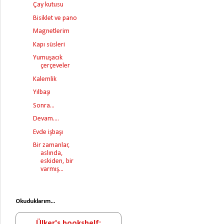
Çay kutusu
Bisiklet ve pano
Magnetlerim
Kapı süsleri
Yumuşacık
çerçeveler
Kalemlik
Yılbaşı
Sonra...
Devam....
Evde işbaşı
Bir zamanlar,
aslında,
eskiden, bir
varmış...
Okuduklarım...
Ülker's bookshelf: