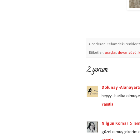
Gönderen
Cebimdeki renkler
Etiketler:
araçlar
,
duvar süsü
,
2 yorum:
Dolunay -Alanayart
heyyy...harika olmuş.el
Yanıtla
Nilgün Komar
5 Te
güzel olmuş şekerim e