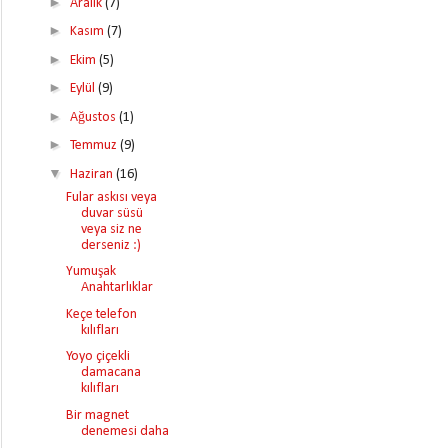
►
Aralık
(7)
►
Kasım
(7)
►
Ekim
(5)
►
Eylül
(9)
►
Ağustos
(1)
►
Temmuz
(9)
▼
Haziran
(16)
Fular askısı veya
duvar süsü
veya siz ne
derseniz :)
Yumuşak
Anahtarlıklar
Keçe telefon
kılıfları
Yoyo çiçekli
damacana
kılıfları
Bir magnet
denemesi daha