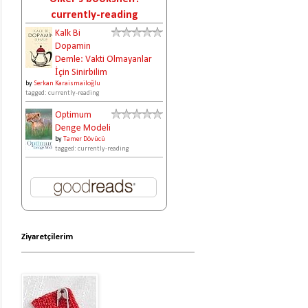
currently-reading
Kalk Bi
Dopamin
Demle: Vakti Olmayanlar
İçin Sinirbilim
by
Serkan Karaismailoğlu
tagged: currently-reading
Optimum
Denge Modeli
by
Tamer Dövücü
tagged: currently-reading
Ziyaretçilerim