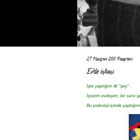
27 Haziran 2011 Pazartesi
Evde işbaşı
İşte yaptığım ilk "şey" .
İşsizim evdeyim, bir sürü 
Bu psikoloji içinde yaptığım 